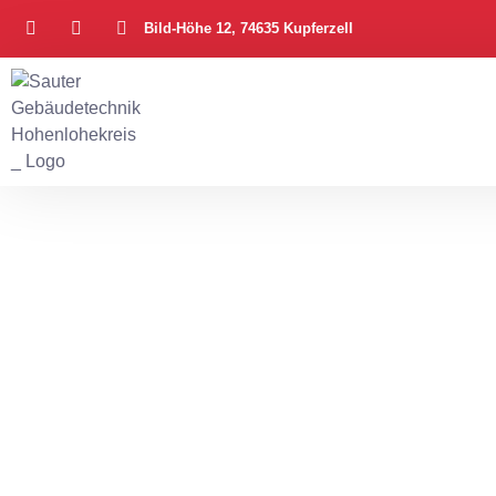
springen
Bild-Höhe 12, 74635 Kupferzell
SAUTER TGA
Sauter Gebäudete
aus dem Hohenloh