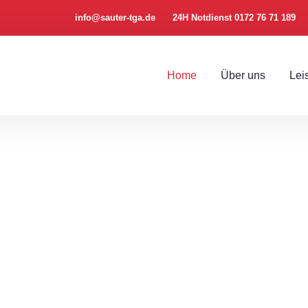
info@sauter-tga.de
24H Notdienst 0172 76 71 189
Home
Über uns
Lei
chnik
ekreis