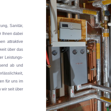
ung, Sanitär,
r Ihnen dabei
en attraktive
weit über das
er Leistungs-
ssend ab und
ässlichkeit,
en für uns im
 wir seit über