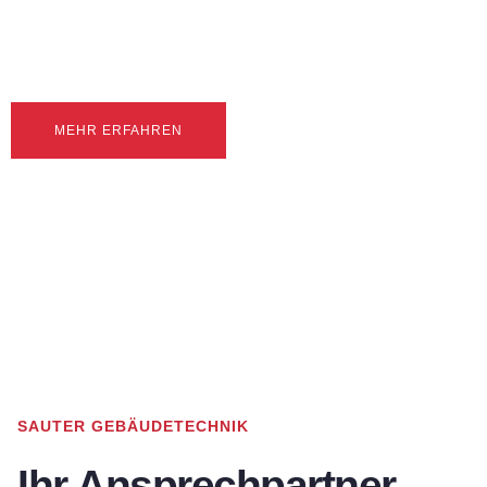
Ihr Spezialist für die technische Gebäudeausrüstung – TGA
MEHR ERFAHREN
SAUTER GEBÄUDETECHNIK
Ihr Ansprechpartner