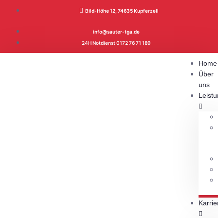
Inhalt
springen
Bild-Höhe 12, 74635 Kupferzell
info@sauter-tga.de
24H Notdienst 0172 76 71 189
Home
Über
uns
Leist
Karrie