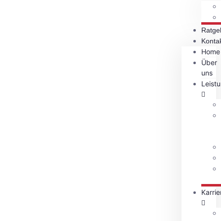
Ratge
Konta
Home
Über
uns
Leist
Karrie